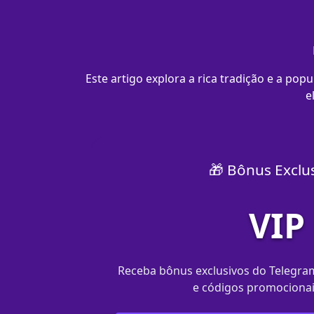
Este artigo explora a rica tradição e a po
e
🎁 Bônus Exclu
VIP
Receba bônus exclusivos do Telegra
e códigos promocionai