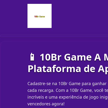
📱 10Br Game A 
Plataforma de A
Cadastre-se na 10Br Game para ganhar
cada recarga. Com a 10Br Game, você 
incríveis e uma experiência de jogo inig
vencedores agora!