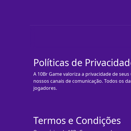
Políticas de Privacida
A 10Br Game valoriza a privacidade de seu
nossos canais de comunicação. Todos os dad
jogadores.
Termos e Condições