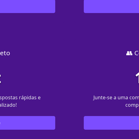
reto
👥 
t
espostas rápidas e
Junte-se a uma com
lizado!
compa
e