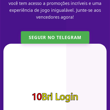
você tem acesso a promoções incríveis e uma
experiência de jogo inigualável. Junte-se aos
vencedores agora!
SEGUIR NO TELEGRAM