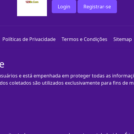
Login
Registrar-se
Políticas de Privacidade
Termos e Condições
Sitemap
de
 usuários e está empenhada em proteger todas as informaç
os coletados são utilizados exclusivamente para fins de m