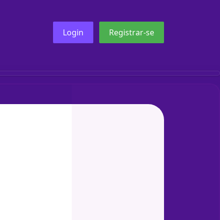
Login
Registrar-se