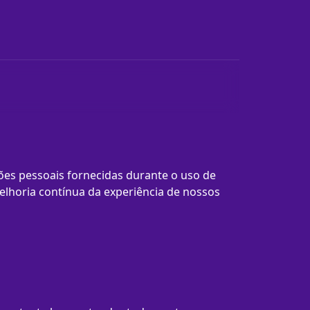
ões pessoais fornecidas durante o uso de
elhoria contínua da experiência de nossos