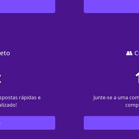
reto
👥 
t
espostas rápidas e
Junte-se a uma com
lizado!
compa
e