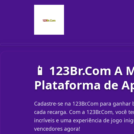
📱 123Br.Com A 
Plataforma de A
Cadastre-se na 123Br.Com para ganhar 
cada recarga. Com a 123Br.Com, você t
incríveis e uma experiência de jogo inig
vencedores agora!