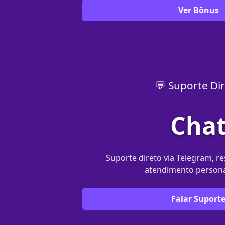
Ver Bônus
💬 Suporte Di
Cha
Suporte direto via Telegram, r
atendimento persona
Falar Suport