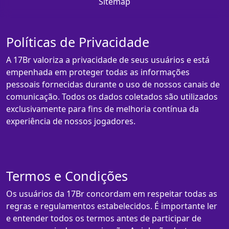
Sitemap
Políticas de Privacidade
A 17Br valoriza a privacidade de seus usuários e está
empenhada em proteger todas as informações
pessoais fornecidas durante o uso de nossos canais de
comunicação. Todos os dados coletados são utilizados
exclusivamente para fins de melhoria contínua da
experiência de nossos jogadores.
Termos e Condições
Os usuários da 17Br concordam em respeitar todas as
regras e regulamentos estabelecidos. É importante ler
e entender todos os termos antes de participar de