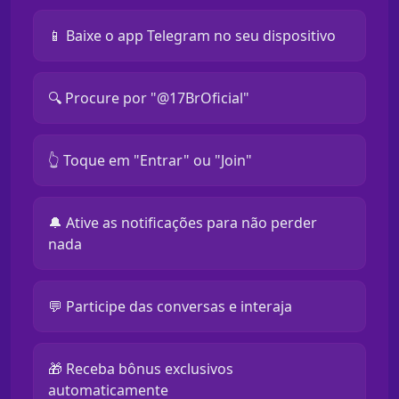
📱 Baixe o app Telegram no seu dispositivo
🔍 Procure por "@17BrOficial"
👆 Toque em "Entrar" ou "Join"
🔔 Ative as notificações para não perder
nada
💬 Participe das conversas e interaja
🎁 Receba bônus exclusivos
automaticamente