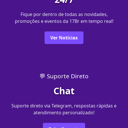
Fique por dentro de todas as novidades,
promoções e eventos da 17Br em tempo real!
Ver Notícias
💬 Suporte Direto
Chat
Suporte direto via Telegram, respostas rápidas e
atendimento personalizado!