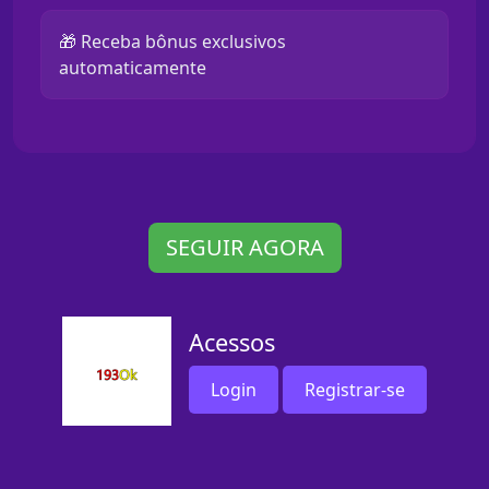
🎁 Receba bônus exclusivos
automaticamente
SEGUIR AGORA
Acessos
Login
Registrar-se