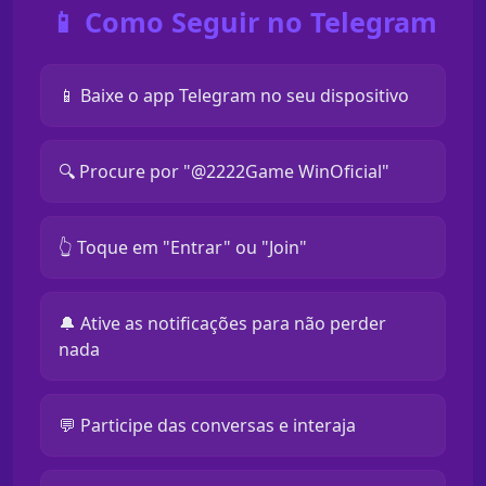
📱 Como Seguir no Telegram
📱 Baixe o app Telegram no seu dispositivo
🔍 Procure por "@2222Game WinOficial"
👆 Toque em "Entrar" ou "Join"
🔔 Ative as notificações para não perder
nada
💬 Participe das conversas e interaja