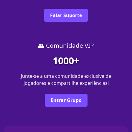
Falar Suporte
👥 Comunidade VIP
1000+
Junte-se a uma comunidade exclusiva de
jogadores e compartilhe experiências!
Entrar Grupo