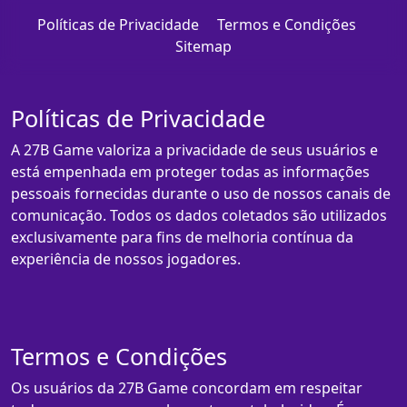
Políticas de Privacidade
Termos e Condições
Sitemap
Políticas de Privacidade
A 27B Game valoriza a privacidade de seus usuários e
está empenhada em proteger todas as informações
pessoais fornecidas durante o uso de nossos canais de
comunicação. Todos os dados coletados são utilizados
exclusivamente para fins de melhoria contínua da
experiência de nossos jogadores.
Termos e Condições
Os usuários da 27B Game concordam em respeitar