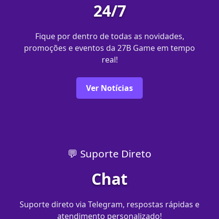
24/7
Fique por dentro de todas as novidades,
promoções e eventos da 27B Game em tempo
real!
Ver Notícias
💬 Suporte Direto
Chat
Suporte direto via Telegram, respostas rápidas e
atendimento personalizado!