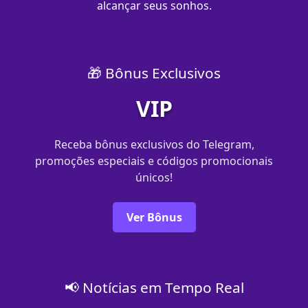
alcançar seus sonhos.
🎁 Bônus Exclusivos
VIP
Receba bônus exclusivos do Telegram,
promoções especiais e códigos promocionais
únicos!
Ver Bônus
📢 Notícias em Tempo Real