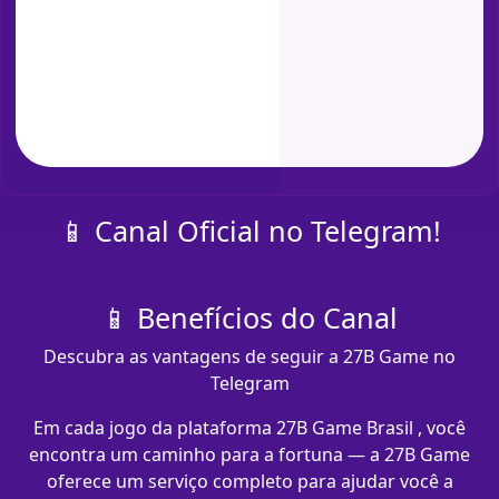
📱 Canal Oficial no Telegram!
📱 Benefícios do Canal
Descubra as vantagens de seguir a 27B Game no
Telegram
Em cada jogo da plataforma 27B Game Brasil , você
encontra um caminho para a fortuna — a 27B Game
oferece um serviço completo para ajudar você a