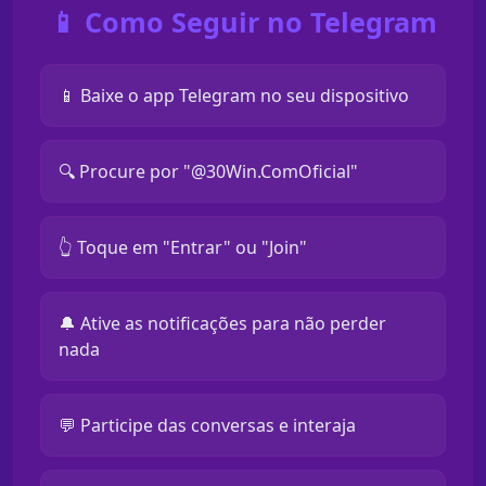
📱 Como Seguir no Telegram
📱 Baixe o app Telegram no seu dispositivo
🔍 Procure por "@30Win.ComOficial"
👆 Toque em "Entrar" ou "Join"
🔔 Ative as notificações para não perder
nada
💬 Participe das conversas e interaja