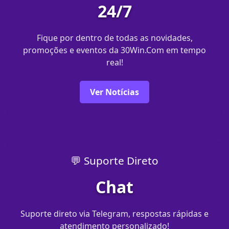
24/7
Fique por dentro de todas as novidades,
promoções e eventos da 30Win.Com em tempo
real!
Ver Notícias
💬 Suporte Direto
Chat
Suporte direto via Telegram, respostas rápidas e
atendimento personalizado!