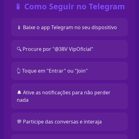
📱 Como Seguir no Telegram
📱 Baixe o app Telegram no seu dispositivo
🔍 Procure por "@38V VipOficial"
👆 Toque em "Entrar" ou "Join"
🔔 Ative as notificações para não perder
nada
💬 Participe das conversas e interaja