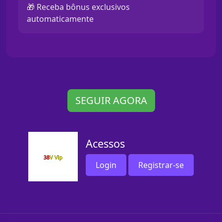
🎁 Receba bônus exclusivos
automaticamente
SEGUIR AGORA
Acessos
Login
Registrar-se