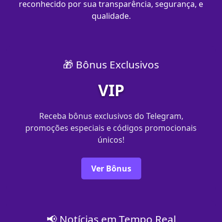
reconhecido por sua transparência, segurança, e
qualidade.
🎁 Bônus Exclusivos
VIP
Receba bônus exclusivos do Telegram,
promoções especiais e códigos promocionais
únicos!
Ver Bônus
📢 Notícias em Tempo Real