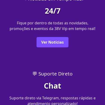
24/7
Fique por dentro de todas as novidades,
promoções e eventos da 38V Vip em tempo real!
Ver Notícias
💬 Suporte Direto
Chat
Suporte direto via Telegram, respostas rápidas e
atendimento personalizado!