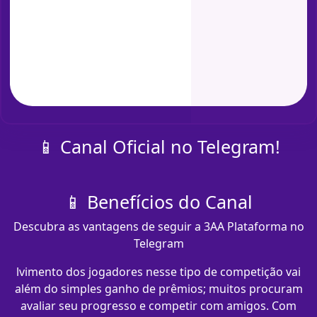
📱 Canal Oficial no Telegram!
📱 Benefícios do Canal
Descubra as vantagens de seguir a 3AA Plataforma no
Telegram
lvimento dos jogadores nesse tipo de competição vai
além do simples ganho de prêmios; muitos procuram
avaliar seu progresso e competir com amigos. Com