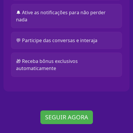
🔔 Ative as notificações para não perder
nada
💬 Participe das conversas e interaja
🎁 Receba bônus exclusivos
automaticamente
SEGUIR AGORA