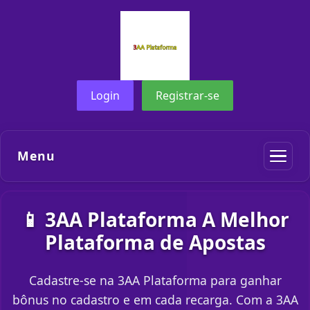
Login
Registrar-se
Menu
📱 3AA Plataforma A Melhor
Plataforma de Apostas
Cadastre-se na 3AA Plataforma para ganhar
bônus no cadastro e em cada recarga. Com a 3AA