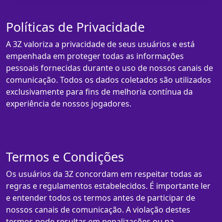
Políticas de Privacidade
A 3Z valoriza a privacidade de seus usuários e está
empenhada em proteger todas as informações
pessoais fornecidas durante o uso de nossos canais de
comunicação. Todos os dados coletados são utilizados
exclusivamente para fins de melhoria contínua da
experiência de nossos jogadores.
Termos e Condições
Os usuários da 3Z concordam em respeitar todas as
regras e regulamentos estabelecidos. É importante ler
e entender todos os termos antes de participar de
nossos canais de comunicação. A violação destes
termos pode resultar em penalizações ou na