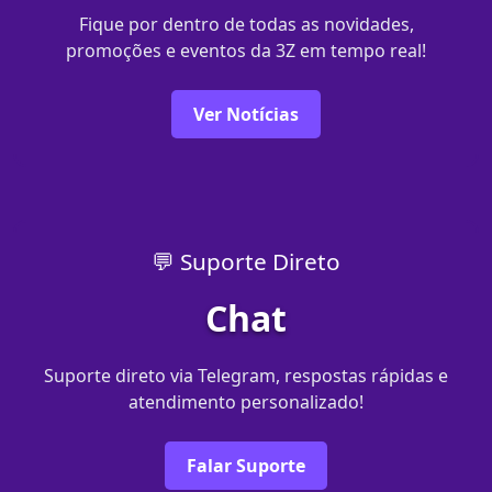
Fique por dentro de todas as novidades,
promoções e eventos da 3Z em tempo real!
Ver Notícias
💬 Suporte Direto
Chat
Suporte direto via Telegram, respostas rápidas e
atendimento personalizado!
Falar Suporte