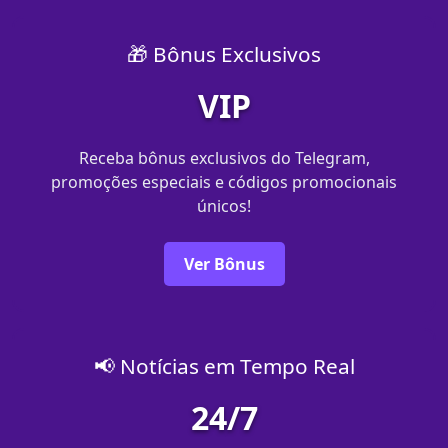
🎁 Bônus Exclusivos
VIP
Receba bônus exclusivos do Telegram,
promoções especiais e códigos promocionais
únicos!
Ver Bônus
📢 Notícias em Tempo Real
24/7