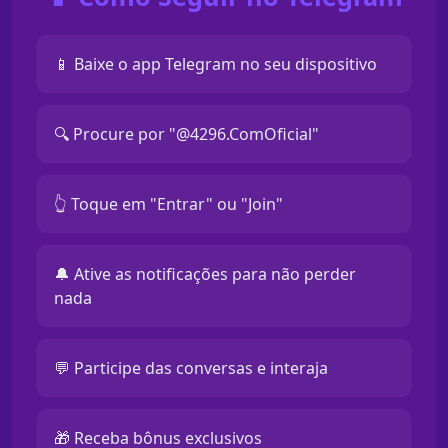
📱 Baixe o app Telegram no seu dispositivo
🔍 Procure por "@4296.ComOficial"
👆 Toque em "Entrar" ou "Join"
🔔 Ative as notificações para não perder
nada
💬 Participe das conversas e interaja
🎁 Receba bônus exclusivos