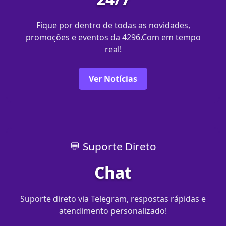
Fique por dentro de todas as novidades,
promoções e eventos da 4296.Com em tempo
real!
Ver Notícias
💬 Suporte Direto
Chat
Suporte direto via Telegram, respostas rápidas e
atendimento personalizado!