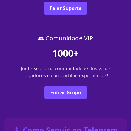
Falar Suporte
👥 Comunidade VIP
1000+
Junte-se a uma comunidade exclusiva de
jogadores e compartilhe experiências!
Entrar Grupo
📱 Como Seguir no Telegram