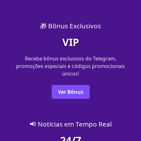
🎁 Bônus Exclusivos
VIP
Receba bônus exclusivos do Telegram,
promoções especiais e códigos promocionais
únicos!
Ver Bônus
📢 Notícias em Tempo Real
24/7