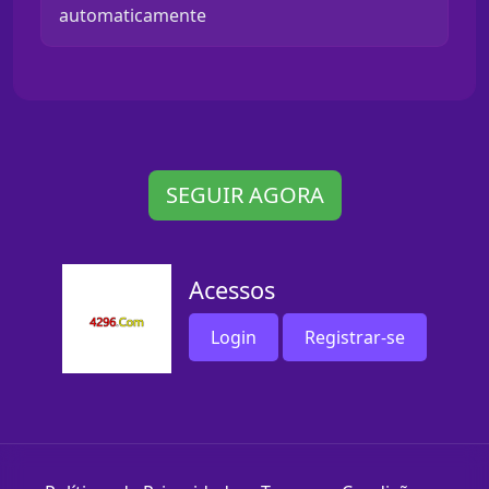
automaticamente
SEGUIR AGORA
Acessos
Login
Registrar-se