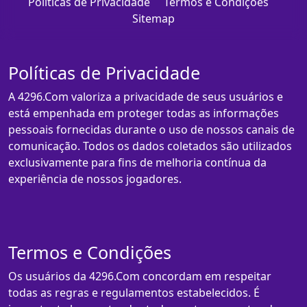
Políticas de Privacidade
Termos e Condições
Sitemap
Políticas de Privacidade
A 4296.Com valoriza a privacidade de seus usuários e
está empenhada em proteger todas as informações
pessoais fornecidas durante o uso de nossos canais de
comunicação. Todos os dados coletados são utilizados
exclusivamente para fins de melhoria contínua da
experiência de nossos jogadores.
Termos e Condições
Os usuários da 4296.Com concordam em respeitar
todas as regras e regulamentos estabelecidos. É