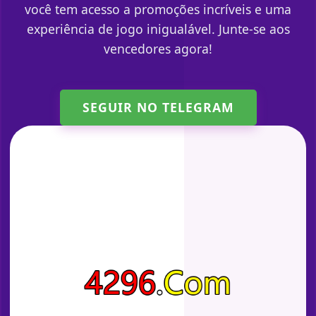
você tem acesso a promoções incríveis e uma
experiência de jogo inigualável. Junte-se aos
vencedores agora!
SEGUIR NO TELEGRAM