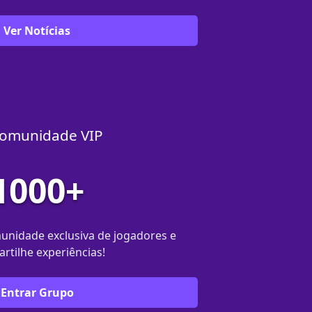
Ver Notícias
Comunidade VIP
1000+
unidade exclusiva de jogadores e
rtilhe experiências!
Entrar Grupo