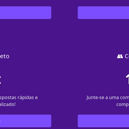
reto
👥 
t
espostas rápidas e
Junte-se a uma com
lizado!
compa
e