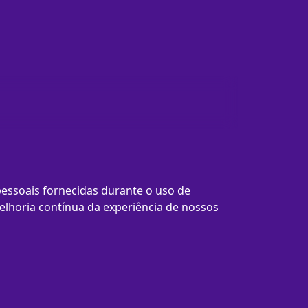
pessoais fornecidas durante o uso de
elhoria contínua da experiência de nossos