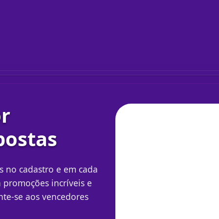
or
postas
s no cadastro e em cada
 promoções incríveis e
unte-se aos vencedores