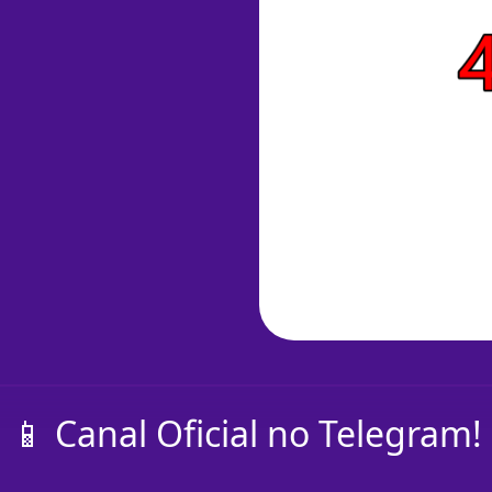
📱 Canal Oficial no Telegram!