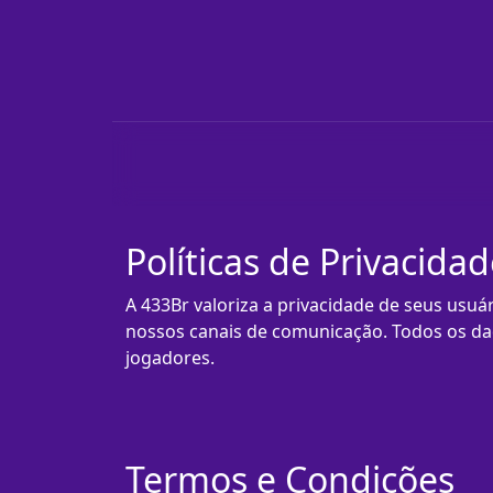
Políticas de Privacida
A 433Br valoriza a privacidade de seus usu
nossos canais de comunicação. Todos os dad
jogadores.
Termos e Condições