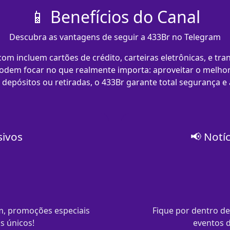
📱 Benefícios do Canal
Descubra as vantagens de seguir a 433Br no Telegram
​ incluem cartões de crédito, carteiras eletrônicas, e tra
dem focar no que realmente importa: aproveitar o melhor do
 depósitos ou retiradas, o 433Br garante total segurança e 
sivos
📢 Notí
m, promoções especiais
Fique por dentro d
s únicos!
eventos 