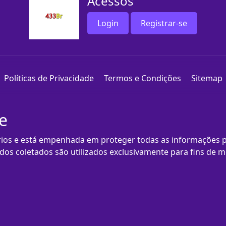
Acessos
Login
Registrar-se
Políticas de Privacidade
Termos e Condições
Sitemap
de
ários e está empenhada em proteger todas as informações 
os coletados são utilizados exclusivamente para fins de m