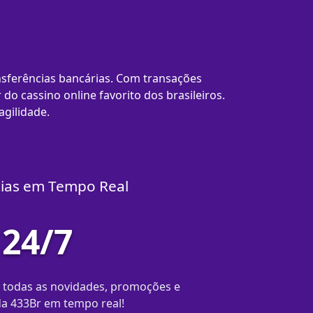
nsferências bancárias. Com transações
 cassino online favorito dos brasileiros.
agilidade.
cias em Tempo Real
24/7
e todas as novidades, promoções e
da 433Br em tempo real!