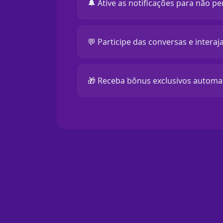
🔔 Ative as notificações para não p
💬 Participe das conversas e interaj
🎁 Receba bônus exclusivos autom