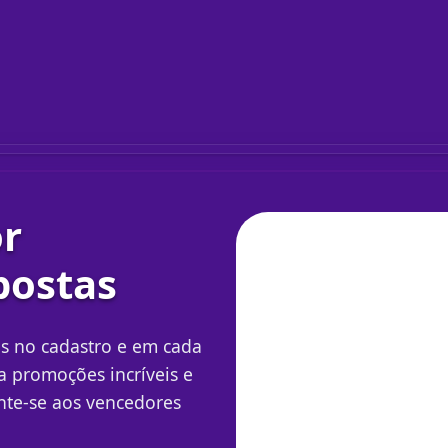
or
postas
s no cadastro e em cada
a promoções incríveis e
unte-se aos vencedores