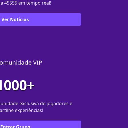
da 45555 em tempo real!
Ver Notícias
Comunidade VIP
1000+
unidade exclusiva de jogadores e
rtilhe experiências!
Entrar Grupo