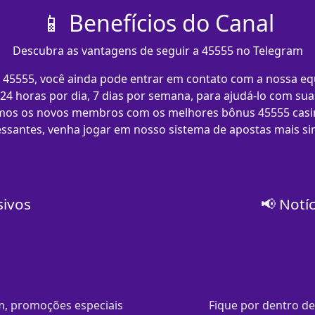
📱 Benefícios do Canal
Descubra as vantagens de seguir a 45555 no Telegram
o 45555, você ainda pode entrar em contato com a nossa eq
24 horas por dia, 7 dias por semana, para ajudá-lo com s
mos os novos membros com os melhores bônus 45555 casino
essantes, venha jogar em nosso sistema de apostas mais si
sivos
📢 Notí
m, promoções especiais
Fique por dentro d