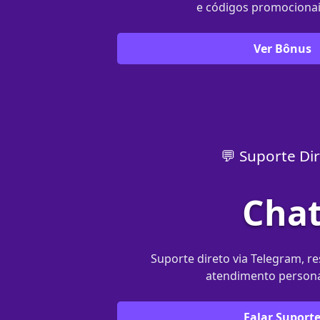
e códigos promocionai
Ver Bônus
💬 Suporte Di
Cha
Suporte direto via Telegram, r
atendimento persona
Falar Suport