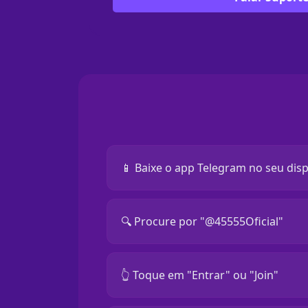
📱 Baixe o app Telegram no seu disp
🔍 Procure por "@45555Oficial"
👆 Toque em "Entrar" ou "Join"