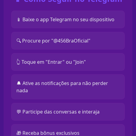
📱 Baixe o app Telegram no seu dispositivo
🔍 Procure por "@456BraOficial"
👆 Toque em "Entrar" ou "Join"
🔔 Ative as notificações para não perder
nada
💬 Participe das conversas e interaja
🎁 Receba bônus exclusivos