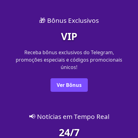
🎁 Bônus Exclusivos
VIP
Receba bônus exclusivos do Telegram,
promoções especiais e códigos promocionais
únicos!
Ver Bônus
📢 Notícias em Tempo Real
24/7