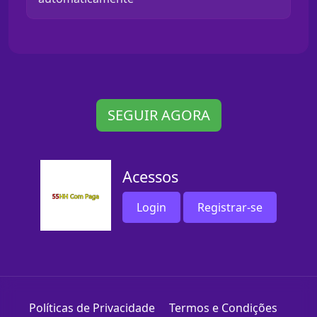
SEGUIR AGORA
Acessos
Login
Registrar-se
Políticas de Privacidade
Termos e Condições