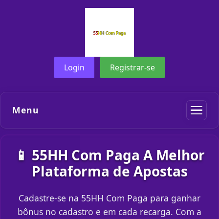
Login
Registrar-se
Menu
📱 55HH Com Paga A Melhor
Plataforma de Apostas
Cadastre-se na 55HH Com Paga para ganhar
bônus no cadastro e em cada recarga. Com a