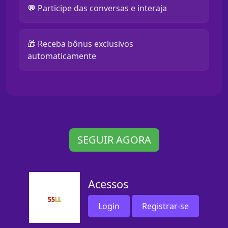
💬 Participe das conversas e interaja
🎁 Receba bônus exclusivos
automaticamente
SEGUIR AGORA
Acessos
Login
Registrar-se