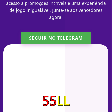
acesso a promoções incríveis e uma experiência
de jogo inigualável. Junte-se aos vencedores
agora!
SEGUIR NO TELEGRAM