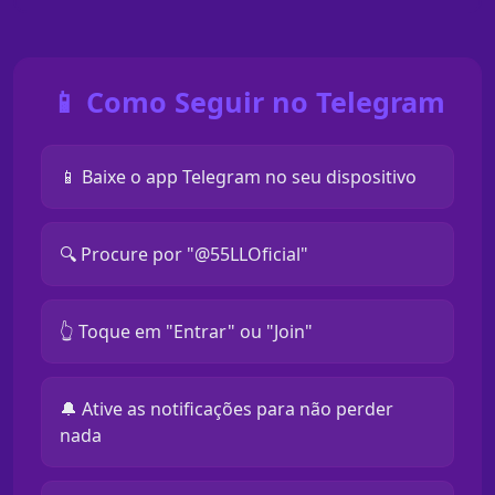
📱 Como Seguir no Telegram
📱 Baixe o app Telegram no seu dispositivo
🔍 Procure por "@55LLOficial"
👆 Toque em "Entrar" ou "Join"
🔔 Ative as notificações para não perder
nada