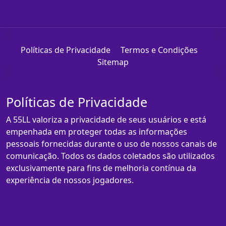
Políticas de Privacidade
Termos e Condições
Sitemap
Políticas de Privacidade
A 55LL valoriza a privacidade de seus usuários e está
empenhada em proteger todas as informações
pessoais fornecidas durante o uso de nossos canais de
comunicação. Todos os dados coletados são utilizados
exclusivamente para fins de melhoria contínua da
experiência de nossos jogadores.