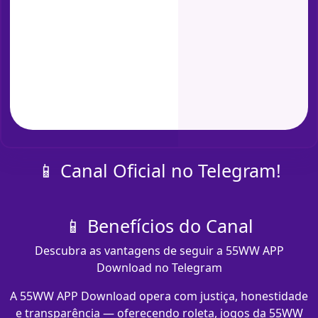
📱 Canal Oficial no Telegram!
📱 Benefícios do Canal
Descubra as vantagens de seguir a 55WW APP
Download no Telegram
A 55WW APP Download opera com justiça, honestidade
e transparência — oferecendo roleta, jogos da 55WW