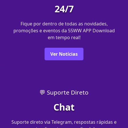
24/7
Fique por dentro de todas as novidades,
promoções e eventos da 55WW APP Download
em tempo real!
Ver Notícias
💬 Suporte Direto
Chat
Suporte direto via Telegram, respostas rápidas e