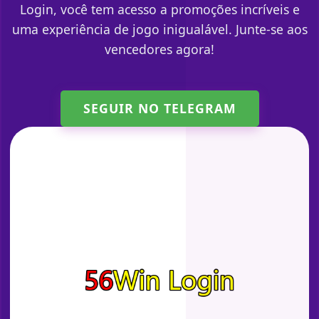
Login, você tem acesso a promoções incríveis e
uma experiência de jogo inigualável. Junte-se aos
vencedores agora!
SEGUIR NO TELEGRAM