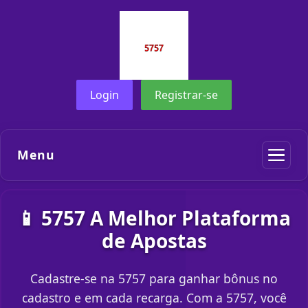
Login
Registrar-se
Menu
📱 5757 A Melhor Plataforma
de Apostas
Cadastre-se na 5757 para ganhar bônus no
cadastro e em cada recarga. Com a 5757, você