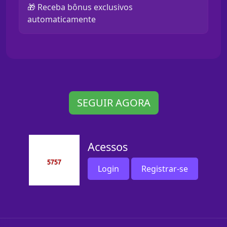
🎁 Receba bônus exclusivos
automaticamente
SEGUIR AGORA
Acessos
Login
Registrar-se