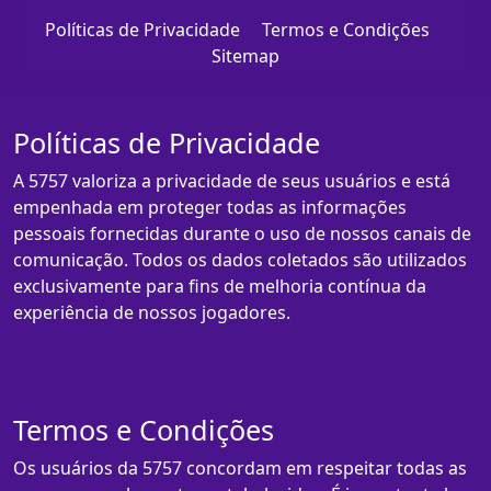
Políticas de Privacidade
Termos e Condições
Sitemap
Políticas de Privacidade
A 5757 valoriza a privacidade de seus usuários e está
empenhada em proteger todas as informações
pessoais fornecidas durante o uso de nossos canais de
comunicação. Todos os dados coletados são utilizados
exclusivamente para fins de melhoria contínua da
experiência de nossos jogadores.
Termos e Condições
Os usuários da 5757 concordam em respeitar todas as