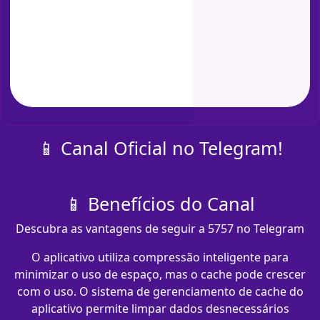
📱 Canal Oficial no Telegram!
📱 Benefícios do Canal
Descubra as vantagens de seguir a 5757 no Telegram
O aplicativo utiliza compressão inteligente para
minimizar o uso de espaço, mas o cache pode crescer
com o uso. O sistema de gerenciamento de cache do
aplicativo permite limpar dados desnecessários