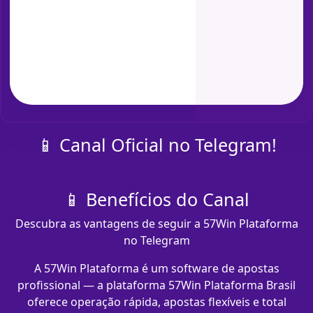
📱 Canal Oficial no Telegram!
📱 Benefícios do Canal
Descubra as vantagens de seguir a 57Win Plataforma
no Telegram
A 57Win Plataforma é um software de apostas
profissional — a plataforma 57Win Plataforma Brasil
oferece operação rápida, apostas flexíveis e total