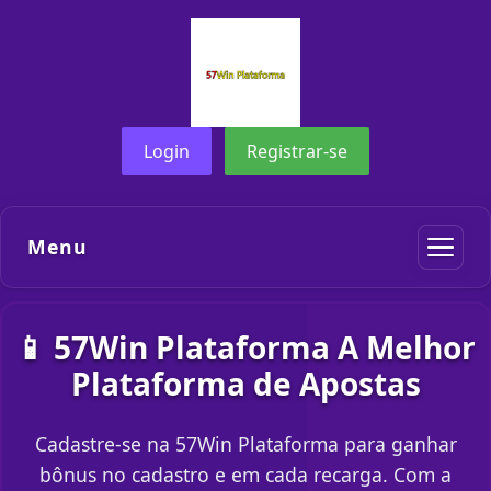
Login
Registrar-se
Menu
📱 57Win Plataforma A Melhor
Plataforma de Apostas
Cadastre-se na 57Win Plataforma para ganhar
bônus no cadastro e em cada recarga. Com a