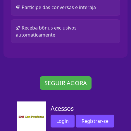
💬 Participe das conversas e interaja
🎁 Receba bônus exclusivos
automaticamente
SEGUIR AGORA
Acessos
Login
Registrar-se