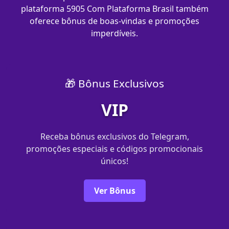
plataforma 5905 Com Plataforma Brasil também
oferece bônus de boas-vindas e promoções
imperdíveis.
🎁 Bônus Exclusivos
VIP
Receba bônus exclusivos do Telegram,
promoções especiais e códigos promocionais
únicos!
Ver Bônus