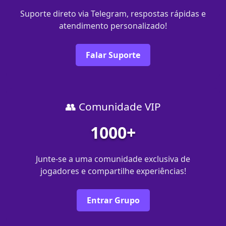
Suporte direto via Telegram, respostas rápidas e
atendimento personalizado!
Falar Suporte
👥 Comunidade VIP
1000+
Junte-se a uma comunidade exclusiva de
jogadores e compartilhe experiências!
Entrar Grupo