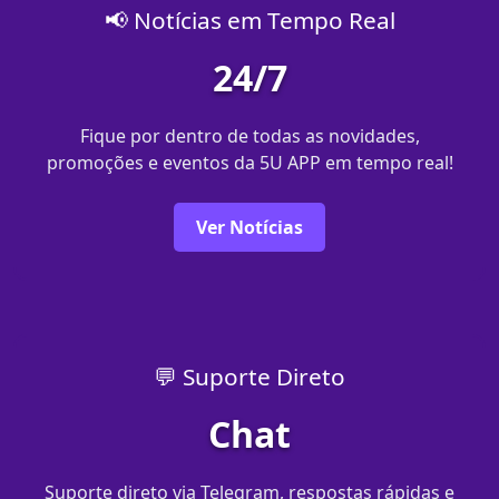
📢 Notícias em Tempo Real
24/7
Fique por dentro de todas as novidades,
promoções e eventos da 5U APP em tempo real!
Ver Notícias
💬 Suporte Direto
Chat
Suporte direto via Telegram, respostas rápidas e