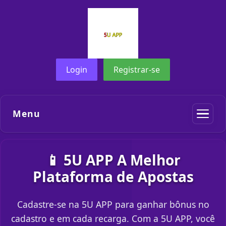
Login
Registrar-se
Menu
📱 5U APP A Melhor
Plataforma de Apostas
Cadastre-se na 5U APP para ganhar bônus no
cadastro e em cada recarga. Com a 5U APP, você