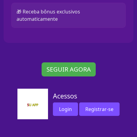
🎁 Receba bônus exclusivos
automaticamente
SEGUIR AGORA
Acessos
Login
Registrar-se