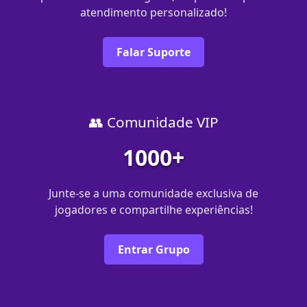
atendimento personalizado!
Falar Suporte
👥 Comunidade VIP
1000+
Junte-se a uma comunidade exclusiva de
jogadores e compartilhe experiências!
Entrar Grupo