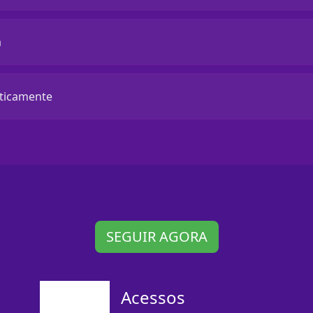
a
aticamente
SEGUIR AGORA
Acessos