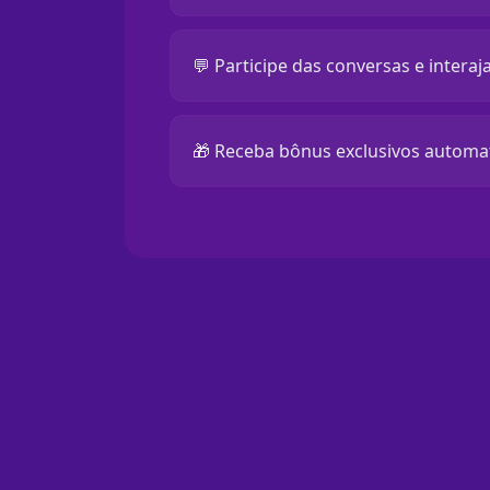
💬 Participe das conversas e interaj
🎁 Receba bônus exclusivos autom