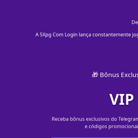
De
A 5Xpg Com Login lança constantemente jogo
🎁 Bônus Exclu
VIP
Receba bônus exclusivos do Telegra
e códigos promocionai