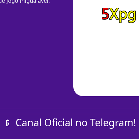
e jogo inigualável.
📱 Canal Oficial no Telegram!