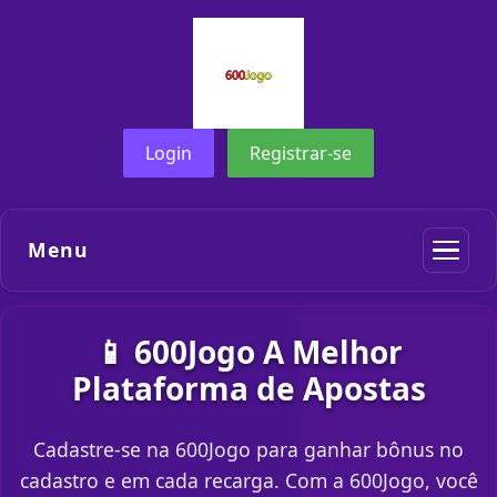
Login
Registrar-se
Menu
📱 600Jogo A Melhor
Plataforma de Apostas
Cadastre-se na 600Jogo para ganhar bônus no
cadastro e em cada recarga. Com a 600Jogo, você