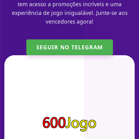
tem acesso a promoções incríveis e uma
experiência de jogo inigualável. Junte-se aos
vencedores agora!
SEGUIR NO TELEGRAM