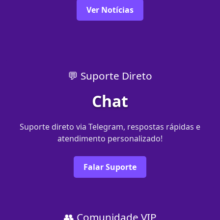
Ver Notícias
💬 Suporte Direto
Chat
Suporte direto via Telegram, respostas rápidas e
atendimento personalizado!
Falar Suporte
👥 Comunidade VIP