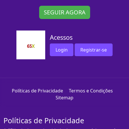
SEGUIR AGORA
Acessos
Login
Registrar-se
Políticas de Privacidade
Termos e Condições
Sitemap
Políticas de Privacidade