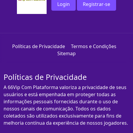
Login
Registrar-se
Políticas de Privacidade
Termos e Condições
Sitemap
Políticas de Privacidade
A 66Vip Com Plataforma valoriza a privacidade de seus
usuários e está empenhada em proteger todas as
informações pessoais fornecidas durante o uso de
nossos canais de comunicação. Todos os dados
coletados são utilizados exclusivamente para fins de
melhoria contínua da experiência de nossos jogadores.