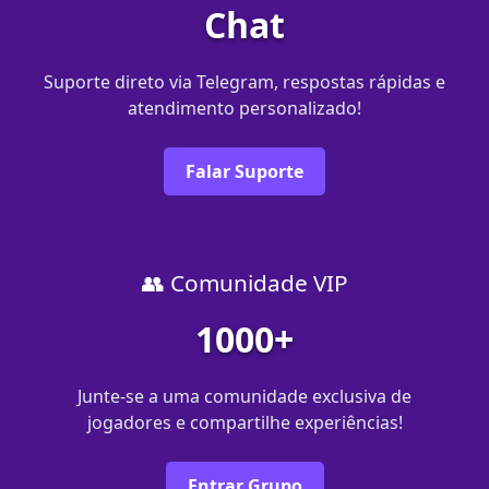
Chat
Suporte direto via Telegram, respostas rápidas e
atendimento personalizado!
Falar Suporte
👥 Comunidade VIP
1000+
Junte-se a uma comunidade exclusiva de
jogadores e compartilhe experiências!
Entrar Grupo