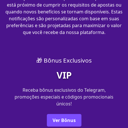
está próximo de cumprir os requisitos de apostas ou
quando novos benefícios se tornam disponíveis. Estas
notificações são personalizadas com base em suas
preferências e são projetadas para maximizar o valor
que você recebe da nossa plataforma.
🎁 Bônus Exclusivos
VIP
Receba bônus exclusivos do Telegram,
promoções especiais e códigos promocionais
únicos!
Ver Bônus