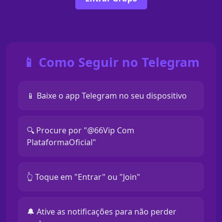
📱 Como Seguir no Telegram
📱 Baixe o app Telegram no seu dispositivo
🔍 Procure por "@66Vip Com
PlataformaOficial"
👆 Toque em "Entrar" ou "Join"
🔔 Ative as notificações para não perder