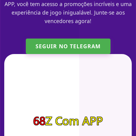
APP, você tem acesso a promoções incríveis e uma
experiência de jogo inigualável. Junte-se aos
vencedores agora!
SEGUIR NO TELEGRAM