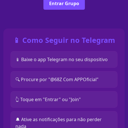
Entrar Grupo
📱 Como Seguir no Telegram
📱 Baixe o app Telegram no seu dispositivo
🔍 Procure por "@68Z Com APPOficial"
👆 Toque em "Entrar" ou "Join"
🔔 Ative as notificações para não perder
nada