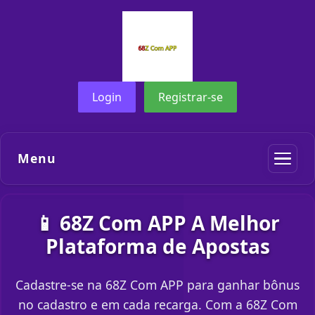
Login
Registrar-se
Menu
📱 68Z Com APP A Melhor
Plataforma de Apostas
Cadastre-se na 68Z Com APP para ganhar bônus
no cadastro e em cada recarga. Com a 68Z Com