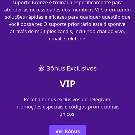
suporte Bronze é treinada especificamente para
atender às necessidades dos membros VIP, oferecendo
soluções rápidas e eficazes para qualquer questão que
você possa ter. O suporte prioritário está disponível
através de múltiplos canais, incluindo chat ao vivo,
email e telefone.
🎁 Bônus Exclusivos
VIP
Receba bônus exclusivos do Telegram,
promoções especiais e códigos promocionais
únicos!
Ver Bônus