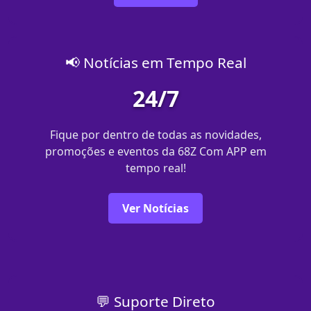
📢 Notícias em Tempo Real
24/7
Fique por dentro de todas as novidades,
promoções e eventos da 68Z Com APP em
tempo real!
Ver Notícias
💬 Suporte Direto