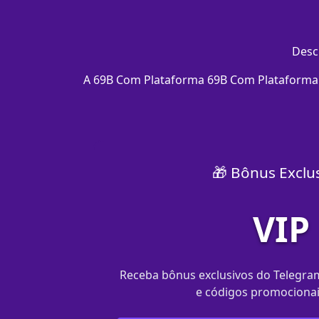
Desc
A 69B Com Plataforma 69B Com Plataforma 
🎁 Bônus Exclu
VIP
Receba bônus exclusivos do Telegra
e códigos promocionai