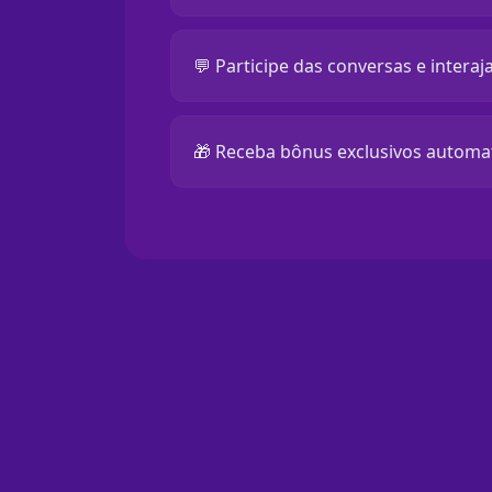
💬 Participe das conversas e interaj
🎁 Receba bônus exclusivos autom