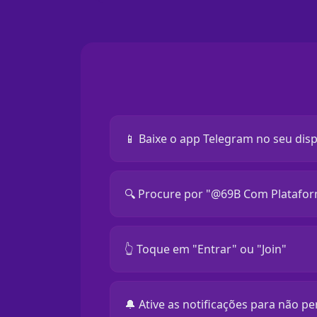
📱 Baixe o app Telegram no seu disp
🔍 Procure por "@69B Com Platafor
👆 Toque em "Entrar" ou "Join"
🔔 Ative as notificações para não p