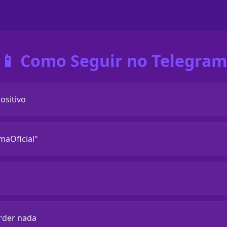
📱 Como Seguir no Telegram
ositivo
maOficial"
erder nada