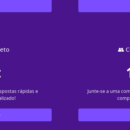
reto
👥 
t
espostas rápidas e
Junte-se a uma com
lizado!
compa
e