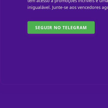
tem acesso a promoções incríveis e uma
inigualável. Junte-se aos vencedores ag
SEGUIR NO TELEGRAM