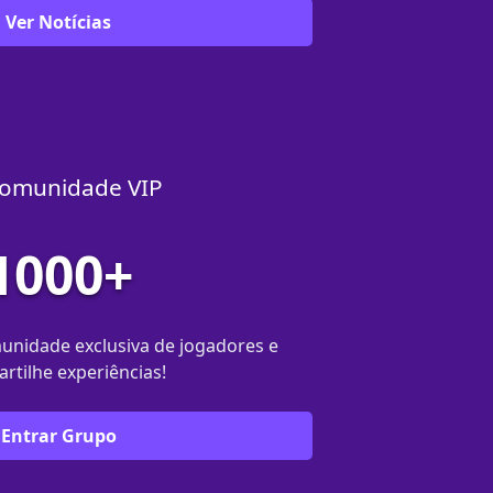
Ver Notícias
Comunidade VIP
1000+
unidade exclusiva de jogadores e
rtilhe experiências!
Entrar Grupo