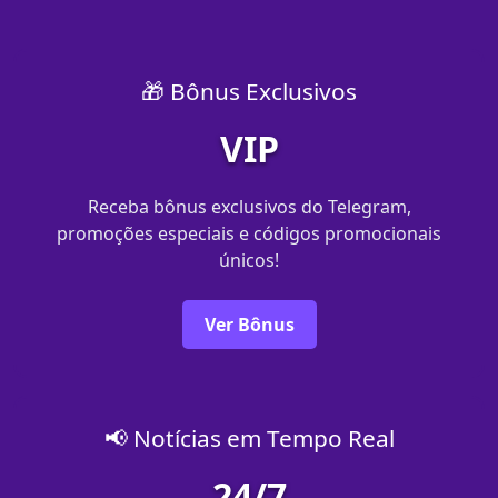
🎁 Bônus Exclusivos
VIP
Receba bônus exclusivos do Telegram,
promoções especiais e códigos promocionais
únicos!
Ver Bônus
📢 Notícias em Tempo Real
24/7