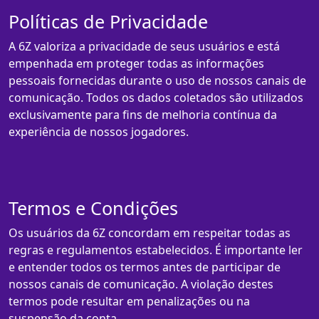
Políticas de Privacidade
A 6Z valoriza a privacidade de seus usuários e está
empenhada em proteger todas as informações
pessoais fornecidas durante o uso de nossos canais de
comunicação. Todos os dados coletados são utilizados
exclusivamente para fins de melhoria contínua da
experiência de nossos jogadores.
Termos e Condições
Os usuários da 6Z concordam em respeitar todas as
regras e regulamentos estabelecidos. É importante ler
e entender todos os termos antes de participar de
nossos canais de comunicação. A violação destes
termos pode resultar em penalizações ou na
suspensão da conta.