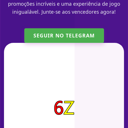
promoções incríveis e uma experiência de jogo
inigualável. Junte-se aos vencedores agora!
SEGUIR NO TELEGRAM