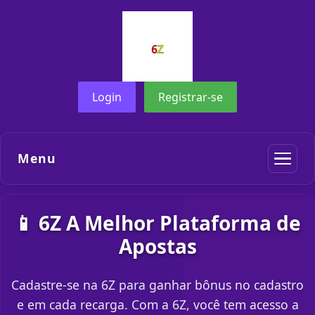
Login
Registrar-se
Menu
📱 6Z A Melhor Plataforma de
Apostas
Cadastre-se na 6Z para ganhar bônus no cadastro
e em cada recarga. Com a 6Z, você tem acesso a