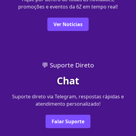
promoções e eventos da 6Z em tempo real!
Ver Notícias
💬 Suporte Direto
Chat
Suporte direto via Telegram, respostas rápidas e
atendimento personalizado!
Falar Suporte