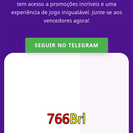
tem acesso a promoções incríveis e uma
experiência de jogo inigualável. Junte-se aos
vencedores agora!
SEGUIR NO TELEGRAM