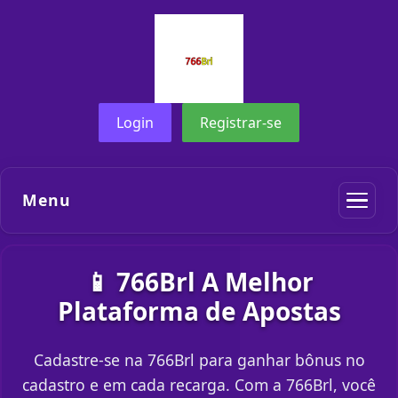
Login
Registrar-se
Menu
📱 766Brl A Melhor
Plataforma de Apostas
Cadastre-se na 766Brl para ganhar bônus no
cadastro e em cada recarga. Com a 766Brl, você