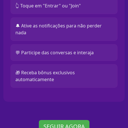
👆 Toque em "Entrar" ou "Join"
🔔 Ative as notificações para não perder
nada
💬 Participe das conversas e interaja
🎁 Receba bônus exclusivos
automaticamente
SEGUIR AGORA