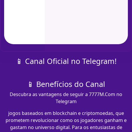
📱 Canal Oficial no Telegram!
📱 Benefícios do Canal
Descubra as vantagens de seguir a 7777M.Com no
Telegram
jogos baseados em blockchain e criptomoedas, que
prometem revolucionar como os jogadores ganham e
gastam no universo digital. Para os entusiastas de