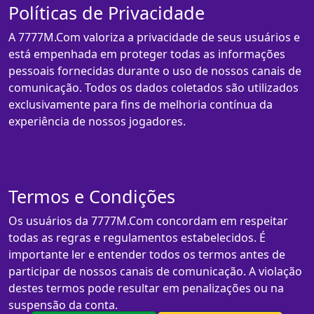
Políticas de Privacidade
A 7777M.Com valoriza a privacidade de seus usuários e
está empenhada em proteger todas as informações
pessoais fornecidas durante o uso de nossos canais de
comunicação. Todos os dados coletados são utilizados
exclusivamente para fins de melhoria contínua da
experiência de nossos jogadores.
Termos e Condições
Os usuários da 7777M.Com concordam em respeitar
todas as regras e regulamentos estabelecidos. É
importante ler e entender todos os termos antes de
participar de nossos canais de comunicação. A violação
destes termos pode resultar em penalizações ou na
suspensão da conta.