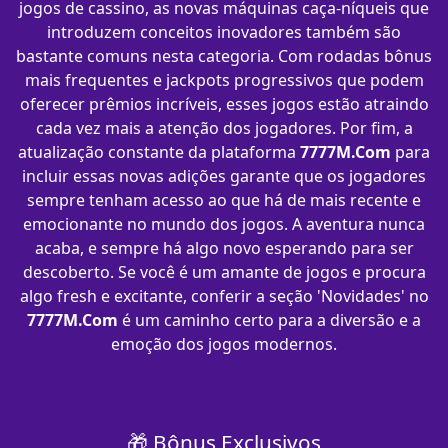
jogos de cassino, as novas máquinas caça-níqueis que
introduzem conceitos inovadores também são
bastante comuns nesta categoria. Com rodadas bônus
mais frequentes e jackpots progressivos que podem
oferecer prêmios incríveis, esses jogos estão atraindo
cada vez mais a atenção dos jogadores. Por fim, a
atualização constante da plataforma
7777M.Com
para
incluir essas novas adições garante que os jogadores
sempre tenham acesso ao que há de mais recente e
emocionante no mundo dos jogos. A aventura nunca
acaba, e sempre há algo novo esperando para ser
descoberto. Se você é um amante de jogos e procura
algo fresh e excitante, conferir a seção 'Novidades' no
7777M.Com
é um caminho certo para a diversão e a
emoção dos jogos modernos.
🎁 Bônus Exclusivos