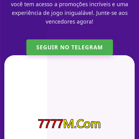
você tem acesso a promoções incríveis e uma
experiência de jogo inigualável. Junte-se aos
vencedores agora!
SEGUIR NO TELEGRAM