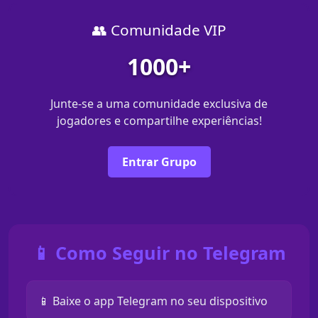
👥 Comunidade VIP
1000+
Junte-se a uma comunidade exclusiva de
jogadores e compartilhe experiências!
Entrar Grupo
📱 Como Seguir no Telegram
📱 Baixe o app Telegram no seu dispositivo