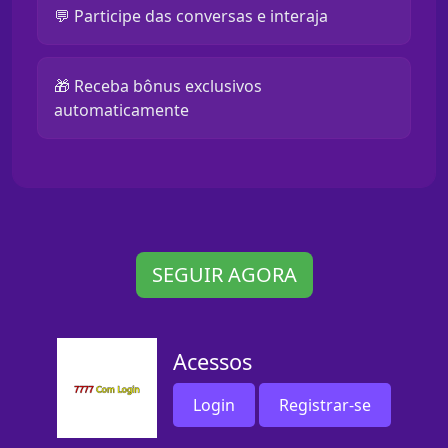
💬 Participe das conversas e interaja
🎁 Receba bônus exclusivos
automaticamente
SEGUIR AGORA
Acessos
Login
Registrar-se