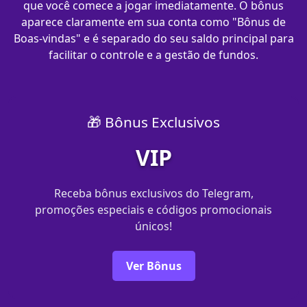
que você comece a jogar imediatamente. O bônus
aparece claramente em sua conta como "Bônus de
Boas-vindas" e é separado do seu saldo principal para
facilitar o controle e a gestão de fundos.
🎁 Bônus Exclusivos
VIP
Receba bônus exclusivos do Telegram,
promoções especiais e códigos promocionais
únicos!
Ver Bônus