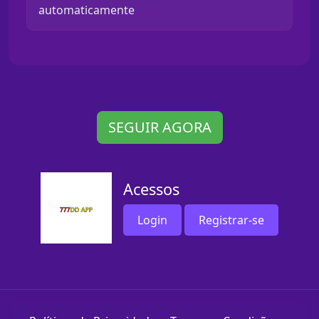
automaticamente
SEGUIR AGORA
Acessos
Login
Registrar-se