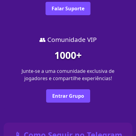
Falar Suporte
👥 Comunidade VIP
1000+
Junte-se a uma comunidade exclusiva de
jogadores e compartilhe experiências!
Entrar Grupo
📱 Como Seguir no Telegram