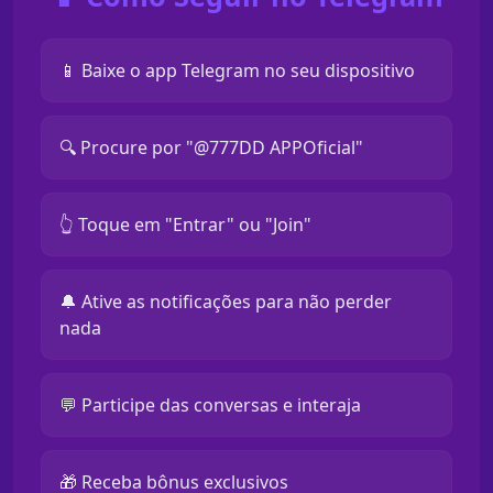
📱 Baixe o app Telegram no seu dispositivo
🔍 Procure por "@777DD APPOficial"
👆 Toque em "Entrar" ou "Join"
🔔 Ative as notificações para não perder
nada
💬 Participe das conversas e interaja
🎁 Receba bônus exclusivos