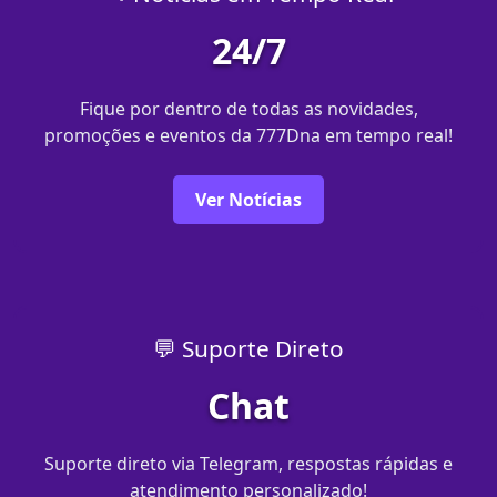
24/7
Fique por dentro de todas as novidades,
promoções e eventos da 777Dna em tempo real!
Ver Notícias
💬 Suporte Direto
Chat
Suporte direto via Telegram, respostas rápidas e
atendimento personalizado!