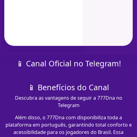
📱 Canal Oficial no Telegram!
📱 Benefícios do Canal
Descubra as vantagens de seguir a 777Dna no
Telegram
Além disso, o 777Dna com​ disponibiliza toda a
plataforma em português, garantindo total conforto e
acessibilidade para os jogadores do Brasil. Essa