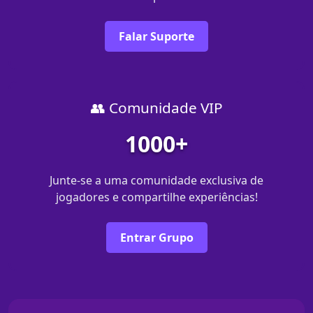
Falar Suporte
👥 Comunidade VIP
1000+
Junte-se a uma comunidade exclusiva de
jogadores e compartilhe experiências!
Entrar Grupo