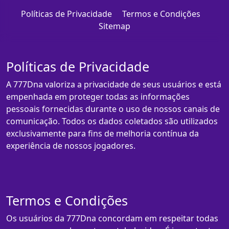
Políticas de Privacidade
Termos e Condições
Sitemap
Políticas de Privacidade
A 777Dna valoriza a privacidade de seus usuários e está
empenhada em proteger todas as informações
pessoais fornecidas durante o uso de nossos canais de
comunicação. Todos os dados coletados são utilizados
exclusivamente para fins de melhoria contínua da
experiência de nossos jogadores.
Termos e Condições
Os usuários da 777Dna concordam em respeitar todas