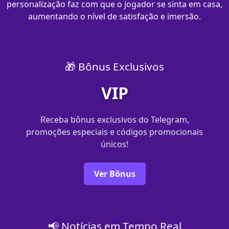
personalização faz com que o jogador se sinta em casa,
aumentando o nível de satisfação e imersão.
🎁 Bônus Exclusivos
VIP
Receba bônus exclusivos do Telegram,
promoções especiais e códigos promocionais
únicos!
Ver Bônus
📢 Notícias em Tempo Real