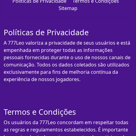
Políticas de Privacidade
Termos e Condições
Sitemap
Políticas de Privacidade
A 777Leo valoriza a privacidade de seus usuários e está
empenhada em proteger todas as informações
pessoais fornecidas durante o uso de nossos canais de
comunicação. Todos os dados coletados são utilizados
exclusivamente para fins de melhoria contínua da
experiência de nossos jogadores.
Termos e Condições
Os usuários da 777Leo concordam em respeitar todas
as regras e regulamentos estabelecidos. É importante