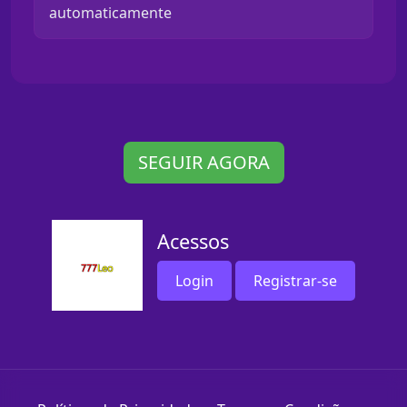
automaticamente
SEGUIR AGORA
Acessos
Login
Registrar-se