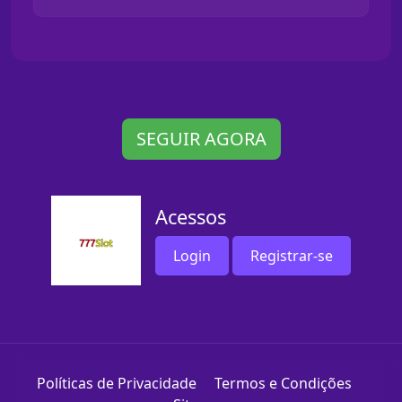
SEGUIR AGORA
Acessos
Login
Registrar-se
Políticas de Privacidade
Termos e Condições