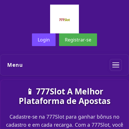
Login
Registrar-se
Menu
📱 777Slot A Melhor
Plataforma de Apostas
Cadastre-se na 777Slot para ganhar bônus no
cadastro e em cada recarga. Com a 777Slot, você