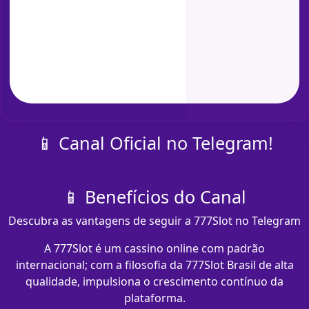
📱 Canal Oficial no Telegram!
📱 Benefícios do Canal
Descubra as vantagens de seguir a 777Slot no Telegram
A 777Slot é um cassino online com padrão
internacional; com a filosofia da 777Slot Brasil de alta
qualidade, impulsiona o crescimento contínuo da
plataforma.