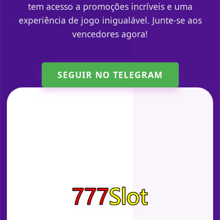
tem acesso a promoções incríveis e uma
experiência de jogo inigualável. Junte-se aos
vencedores agora!
SEGUIR NO TELEGRAM