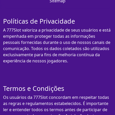
Sitemap
Políticas de Privacidade
A 777Slot valoriza a privacidade de seus usuários e está
empenhada em proteger todas as informações
pessoais fornecidas durante o uso de nossos canais de
comunicação. Todos os dados coletados são utilizados
exclusivamente para fins de melhoria contínua da
experiência de nossos jogadores.
Termos e Condições
Os usuários da 777Slot concordam em respeitar todas
as regras e regulamentos estabelecidos. É importante
ler e entender todos os termos antes de participar de