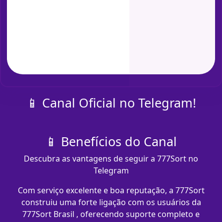
📱 Canal Oficial no Telegram!
📱 Benefícios do Canal
Descubra as vantagens de seguir a 777Sort no
Telegram
Com serviço excelente e boa reputação, a 777Sort
construiu uma forte ligação com os usuários da
777Sort Brasil , oferecendo suporte completo e