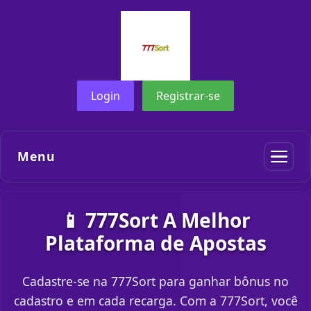
Login
Registrar-se
Menu
📱 777Sort A Melhor
Plataforma de Apostas
Cadastre-se na 777Sort para ganhar bônus no
cadastro e em cada recarga. Com a 777Sort, você