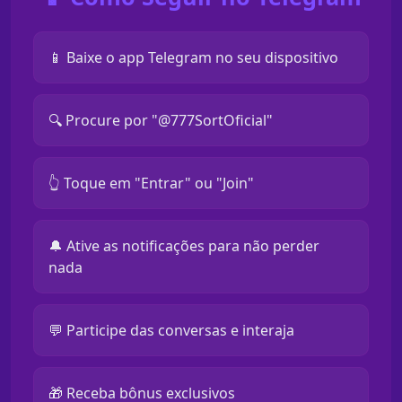
📱 Baixe o app Telegram no seu dispositivo
🔍 Procure por "@777SortOficial"
👆 Toque em "Entrar" ou "Join"
🔔 Ative as notificações para não perder
nada
💬 Participe das conversas e interaja
🎁 Receba bônus exclusivos