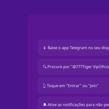
📱 Baixe o app Telegram no seu disp
🔍 Procure por "@777Tiger VipOficia
👆 Toque em "Entrar" ou "Join"
🔔 Ative as notificações para não p