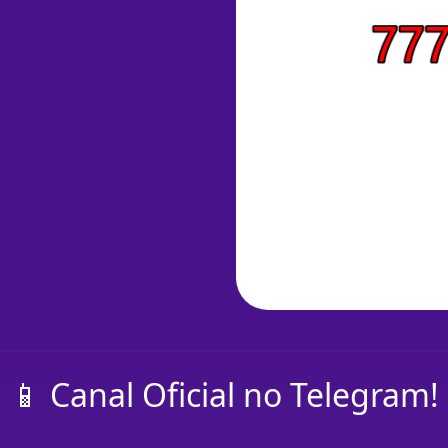
📱 Canal Oficial no Telegram!