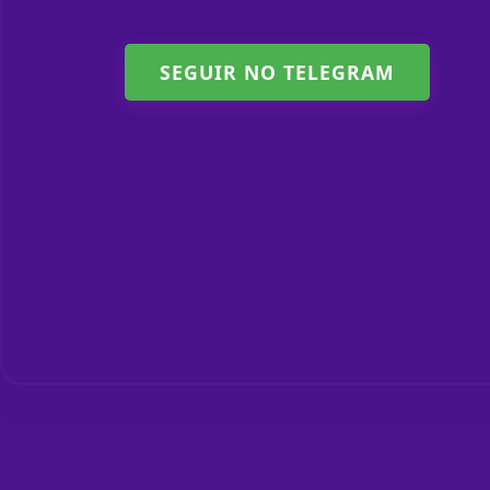
SEGUIR NO TELEGRAM