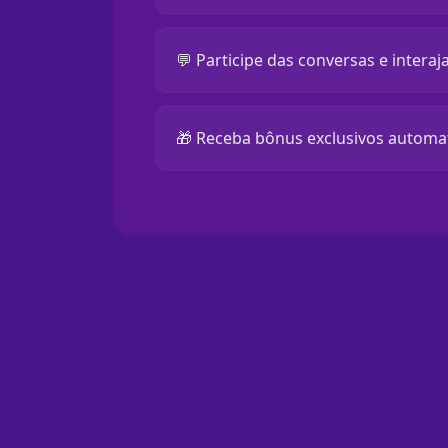
💬 Participe das conversas e interaj
🎁 Receba bônus exclusivos autom