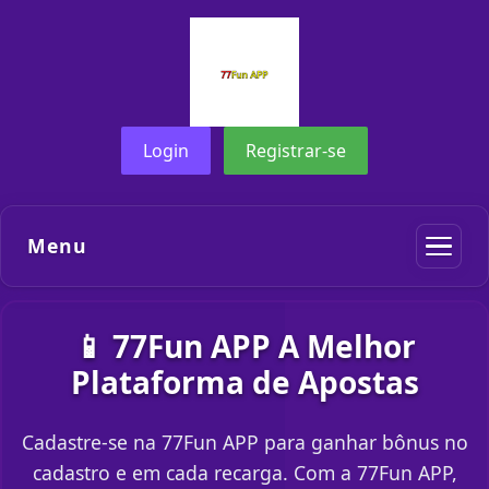
Login
Registrar-se
Menu
📱 77Fun APP A Melhor
Plataforma de Apostas
Cadastre-se na 77Fun APP para ganhar bônus no
cadastro e em cada recarga. Com a 77Fun APP,