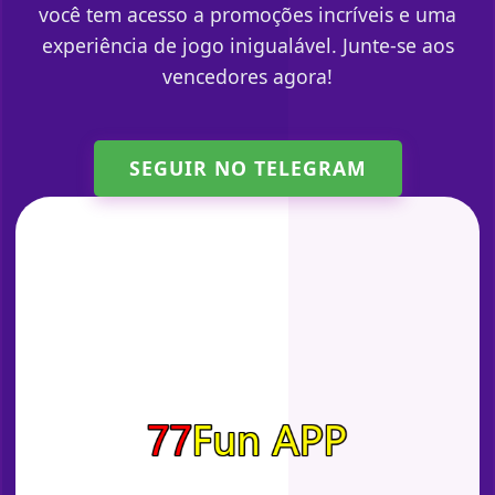
você tem acesso a promoções incríveis e uma
experiência de jogo inigualável. Junte-se aos
vencedores agora!
SEGUIR NO TELEGRAM