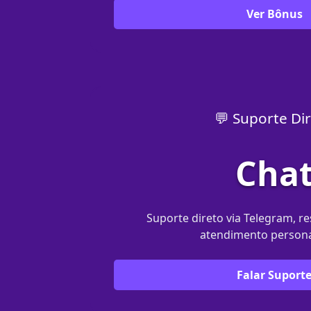
Ver Bônus
💬 Suporte Di
Cha
Suporte direto via Telegram, r
atendimento persona
Falar Suport