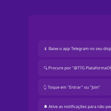
📱 Baixe o app Telegram no seu disp
🔍 Procure por "@77G PlataformaOfi
👆 Toque em "Entrar" ou "Join"
🔔 Ative as notificações para não p