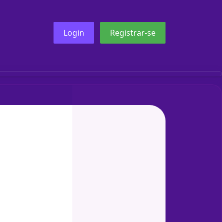
Login
Registrar-se