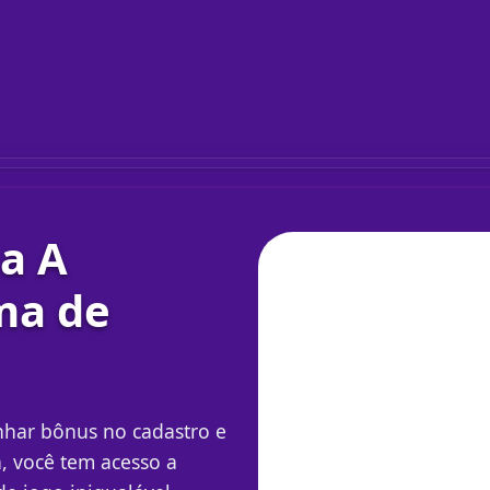
a A
ma de
nhar bônus no cadastro e
, você tem acesso a