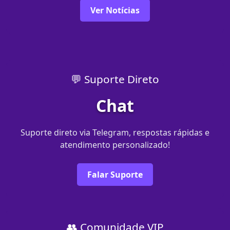
Ver Notícias
💬 Suporte Direto
Chat
Suporte direto via Telegram, respostas rápidas e
atendimento personalizado!
Falar Suporte
👥 Comunidade VIP