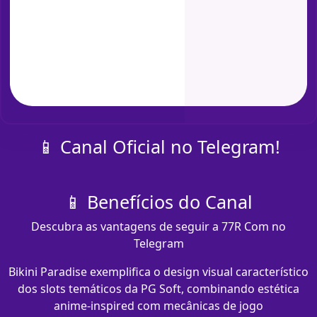
📱 Canal Oficial no Telegram!
📱 Benefícios do Canal
Descubra as vantagens de seguir a 77R Com no
Telegram
Bikini Paradise exemplifica o design visual característico
dos slots temáticos da PG Soft, combinando estética
anime-inspired com mecânicas de jogo