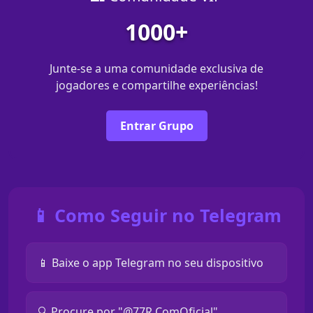
1000+
Junte-se a uma comunidade exclusiva de
jogadores e compartilhe experiências!
Entrar Grupo
📱 Como Seguir no Telegram
📱 Baixe o app Telegram no seu dispositivo
🔍 Procure por "@77R ComOficial"