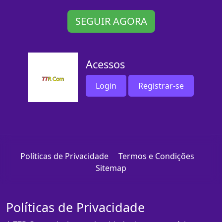
SEGUIR AGORA
Acessos
Login
Registrar-se
Políticas de Privacidade
Termos e Condições
Sitemap
Políticas de Privacidade