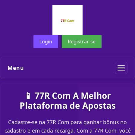
Login
Registrar-se
Menu
📱 77R Com A Melhor
Plataforma de Apostas
Cadastre-se na 77R Com para ganhar bônus no
cadastro e em cada recarga. Com a 77R Com, você