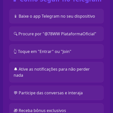
📱 Baixe o app Telegram no seu dispositivo
🔍 Procure por "@78WW PlataformaOficial"
👆 Toque em "Entrar" ou "Join"
🔔 Ative as notificações para não perder
nada
💬 Participe das conversas e interaja
🎁 Receba bônus exclusivos