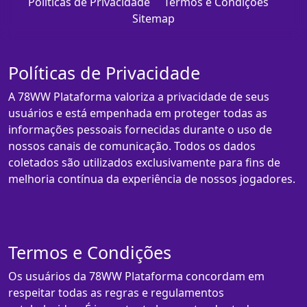
Políticas de Privacidade
Termos e Condições
Sitemap
Políticas de Privacidade
A 78WW Plataforma valoriza a privacidade de seus
usuários e está empenhada em proteger todas as
informações pessoais fornecidas durante o uso de
nossos canais de comunicação. Todos os dados
coletados são utilizados exclusivamente para fins de
melhoria contínua da experiência de nossos jogadores.
Termos e Condições
Os usuários da 78WW Plataforma concordam em
respeitar todas as regras e regulamentos