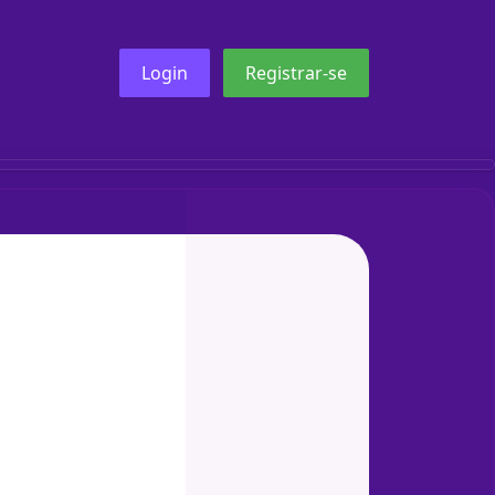
Login
Registrar-se