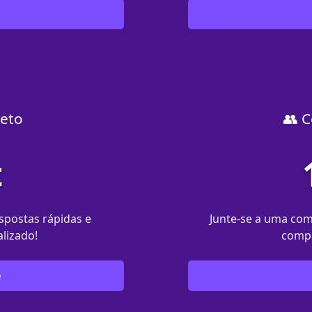
reto
👥 
t
espostas rápidas e
Junte-se a uma com
lizado!
compa
e