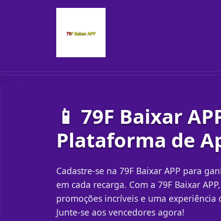
📱 79F Baixar AP
Plataforma de A
Cadastre-se na 79F Baixar APP para gan
em cada recarga. Com a 79F Baixar APP,
promoções incríveis e uma experiência d
Junte-se aos vencedores agora!