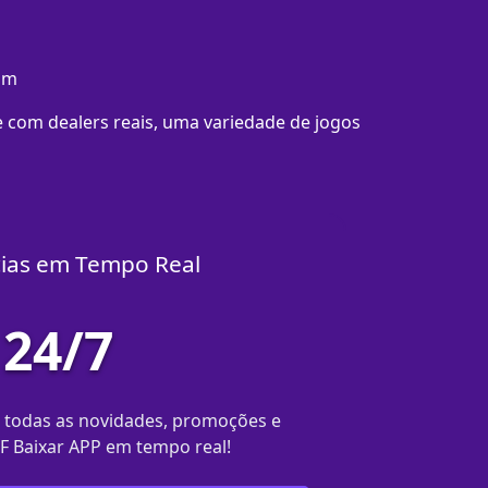
am
 com dealers reais, uma variedade de jogos
cias em Tempo Real
24/7
e todas as novidades, promoções e
F Baixar APP em tempo real!