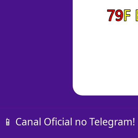
📱 Canal Oficial no Telegram!