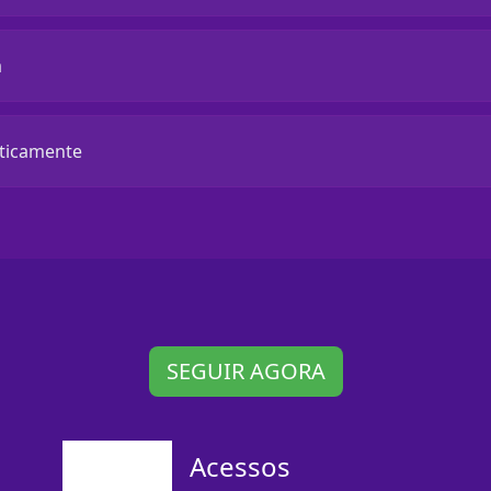
a
aticamente
SEGUIR AGORA
Acessos