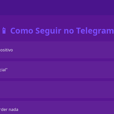
📱 Como Seguir no Telegram
ositivo
ial"
erder nada