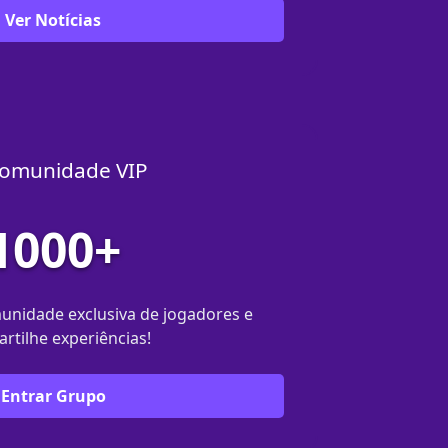
Ver Notícias
Comunidade VIP
1000+
unidade exclusiva de jogadores e
rtilhe experiências!
Entrar Grupo