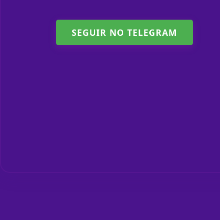
SEGUIR NO TELEGRAM