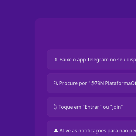
📱 Baixe o app Telegram no seu disp
🔍 Procure por "@79N PlataformaOfi
👆 Toque em "Entrar" ou "Join"
🔔 Ative as notificações para não p