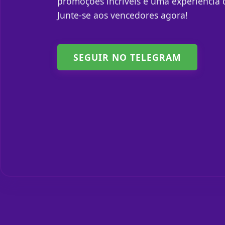
promoções incríveis e uma experiência d
Junte-se aos vencedores agora!
SEGUIR NO TELEGRAM