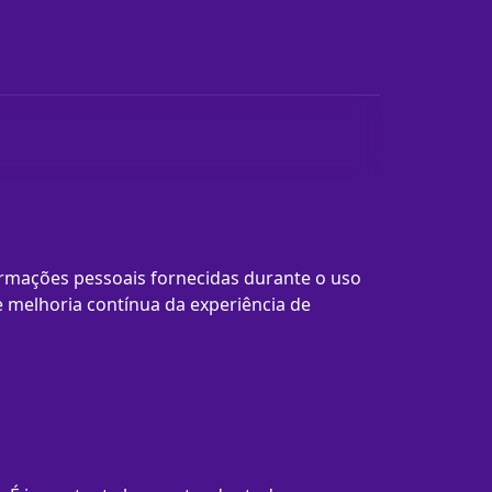
ormações pessoais fornecidas durante o uso
e melhoria contínua da experiência de