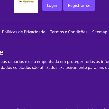
Login
Registrar-se
Políticas de Privacidade
Termos e Condições
Sitemap
de
 seus usuários e está empenhada em proteger todas as inf
dados coletados são utilizados exclusivamente para fins d