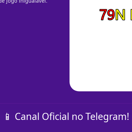
e jogo inigualável.
📱 Canal Oficial no Telegram!