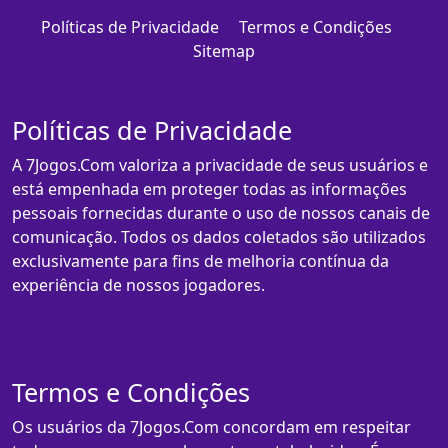
Políticas de Privacidade
Termos e Condições
Sitemap
Políticas de Privacidade
A 7Jogos.Com valoriza a privacidade de seus usuários e
está empenhada em proteger todas as informações
pessoais fornecidas durante o uso de nossos canais de
comunicação. Todos os dados coletados são utilizados
exclusivamente para fins de melhoria contínua da
experiência de nossos jogadores.
Termos e Condições
Os usuários da 7Jogos.Com concordam em respeitar