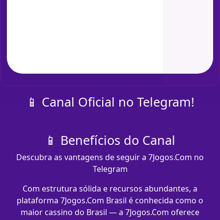
📱 Canal Oficial no Telegram!
📱 Benefícios do Canal
Descubra as vantagens de seguir a 7Jogos.Com no
Telegram
Com estrutura sólida e recursos abundantes, a
plataforma 7Jogos.Com Brasil é conhecida como o
maior cassino do Brasil — a 7Jogos.Com oferece