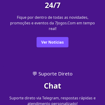
24/7
Fique por dentro de todas as novidades,
promoções e eventos da 7Jogos.Com em tempo
real!
Ver Notícias
💬 Suporte Direto
Chat
Suporte direto via Telegram, respostas rápidas e
atendimento personalizado!