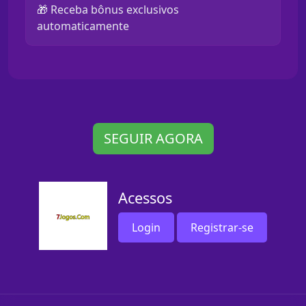
🎁 Receba bônus exclusivos
automaticamente
SEGUIR AGORA
Acessos
Login
Registrar-se