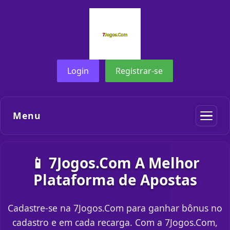
Login
Registrar-se
Menu
📱 7Jogos.Com A Melhor
Plataforma de Apostas
Cadastre-se na 7Jogos.Com para ganhar bônus no
cadastro e em cada recarga. Com a 7Jogos.Com,