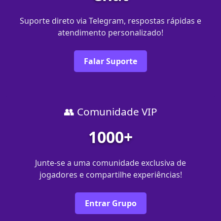
Suporte direto via Telegram, respostas rápidas e
atendimento personalizado!
Falar Suporte
👥 Comunidade VIP
1000+
Junte-se a uma comunidade exclusiva de
jogadores e compartilhe experiências!
Entrar Grupo