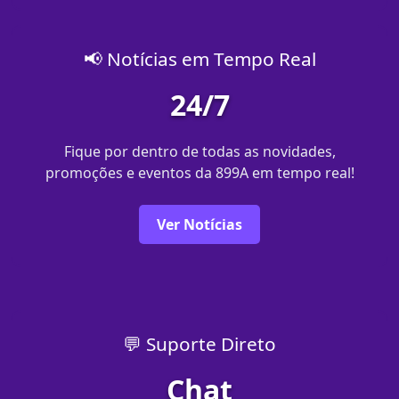
📢 Notícias em Tempo Real
24/7
Fique por dentro de todas as novidades,
promoções e eventos da 899A em tempo real!
Ver Notícias
💬 Suporte Direto
Chat