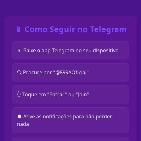
📱 Como Seguir no Telegram
📱 Baixe o app Telegram no seu dispositivo
🔍 Procure por "@899AOficial"
👆 Toque em "Entrar" ou "Join"
🔔 Ative as notificações para não perder
nada