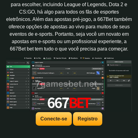
para escolher, incluindo League of Legends, Dota 2 e
CS:GO, há algo para todos os fãs de esportes
eletrônicos. Além das apostas pré-jogo, a 667Bet também
oferece opções de apostas ao vivo para muitos de seus
eventos de e-sports. Portanto, seja você um novato em
apostas em e-sports ou um profissional experiente, a
667Bet bet tem tudo o que você precisa para começar.
Conecte-se
Registro