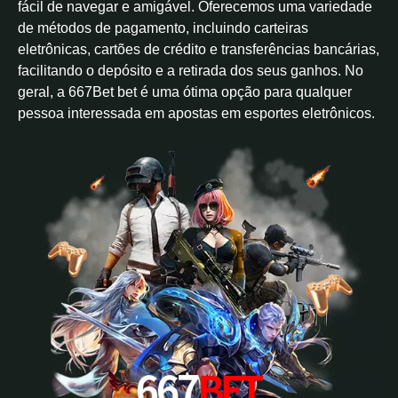
fácil de navegar e amigável. Oferecemos uma variedade
de métodos de pagamento, incluindo carteiras
eletrônicas, cartões de crédito e transferências bancárias,
facilitando o depósito e a retirada dos seus ganhos. No
geral, a 667Bet bet é uma ótima opção para qualquer
pessoa interessada em apostas em esportes eletrônicos.