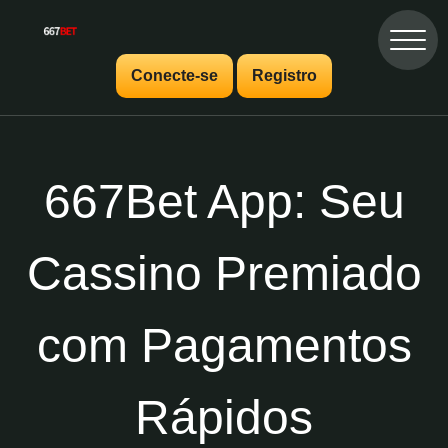
Conecte-se
Registro
667Bet App: Seu
Cassino Premiado
com Pagamentos
Rápidos